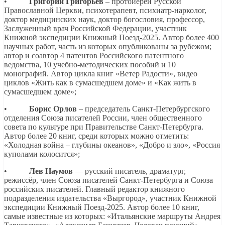
•
Григорий Григорьев
– протоиерей Русской
Православной Церкви, психотерапевт, психиатр-нарколог,
доктор медицинских наук, доктор богословия, профессор,
Заслуженный врач Российской Федерации, участник
Книжной экспедиции Книжный Поезд-2025. Автор более 400
научных работ, часть из которых опубликованы за рубежом;
автор и соавтор 4 патентов Российского патентного
ведомства, 10 учебно-методических пособий и 10
монографий. Автор цикла книг «Ветер Радости», видео
циклов «Жить как в сумасшедшем доме» и «Как жить в
сумасшедшем доме»;
•
Борис Орлов
– председатель Санкт-Петербургского
отделения Союза писателей России, член общественного
совета по культуре при Правительстве Санкт-Петербурга.
Автор более 20 книг, среди которых можно отметить:
«Холодная война – глубины океанов», «Добро и зло», «Россия
куполами колосится»;
•
Лев Наумов
— русский писатель, драматург,
режиссёр, член Союза писателей Санкт-Петербурга и Союза
российских писателей. Главный редактор книжного
подразделения издательства «Выргород», участник Книжной
экспедиции Книжный Поезд-2025. Автор более 10 книг,
самые известные из которых: «Итальянские маршруты Андрея