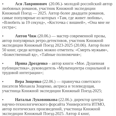
•
Ася Лавринович
(20.06.)- молодой российский автор
любовных романов, участник Книжной экспедиции
Книжный Поезд — 2025. Автор более двадцати романов,
самые популярные из которых «Там, где живет любовь»,
«Влюбить за 19 секунд», «Косточка с вишней», «Она мне не
сестра»;
•
Антон Чиж
(20.06.) — мастер современной прозы,
автор популярных ретро-детективов, участник Книжной
экспедиции Книжный Поезд 2023-2025 (20.06). Автор более
50 книг, среди которых можно отметить: «Смерть мужьям»,
«Божественный яд», «Тайные полномочия»;
•
Ирина Дрозденко
– автор книги «Мое. Душевная
публицистика», руководитель «Мультицентра социальной и
трудовой интеграции»;
•
Вера Зощенко
(22.06.) — правнучка советского
писателя Михаила Зощенко, актриса и телеведущая,
участница Книжной экспедиции Книжный Поезд-2025;
•
Наталья Луковникова
(22.06.)- директор центра
научно-технологического форсайта Университета ИТМО,
автор поэтических произведений, участница Книжной
экспедиции Книжный Поезд-2025. Автор 4 книг,