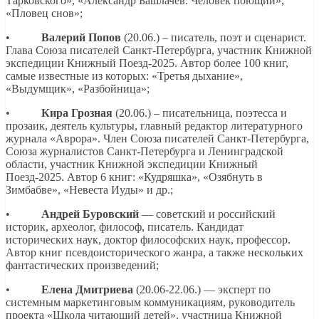
Тарковского», «Александр Башлачев. Человек поющий»,
«Пловец снов»;
•
Валерий Попов
(20.06.) – писатель, поэт и сценарист.
Глава Союза писателей Санкт-Петербурга, участник Книжной
экспедиции Книжный Поезд-2025. Автор более 100 книг,
самые известные из которых: «Третья дыхание»,
«Выдумщик», «Разбойница»;
•
Кира Грозная
(20.06.) – писательница, поэтесса и
прозаик, деятель культуры, главный редактор литературного
журнала «Аврора». Член Союза писателей Санкт-Петербурга,
Союза журналистов Санкт-Петербурга и Ленинградской
области, участник Книжной экспедиции Книжный
Поезд-2025. Автор 6 книг: «Кудряшка», «Озябнуть в
Зимбабве», «Невеста Иуды» и др.;
•
Андрей Буровский
— советский и российский
историк, археолог, философ, писатель. Кандидат
исторических наук, доктор философских наук, профессор.
Автор книг псевдоисторического жанра, а также нескольких
фантастических произведений;
•
Елена Дмитриева
(20.06-22.06.) — эксперт по
системным маркетинговым коммуникациям, руководитель
проекта «Школа читающий детей», участница Книжной