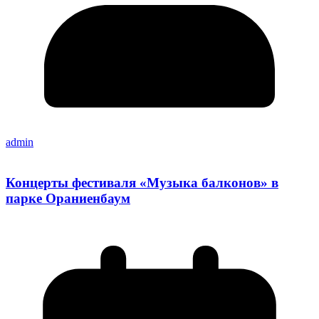
admin
Концерты фестиваля «Музыка балконов» в
парке Ораниенбаум