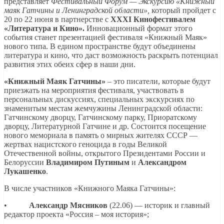
представляет
Фестивальный Форум — Экскурсию «Книжный
маяк Гатчины и Ленинградской области»,
который пройдет с
20 по 22 июня в партнерстве с
XXXI Кинофестивалем
«Литература и Кино».
Инновационный формат этого
события станет презентацией фестиваля «Книжный Маяк»
нового типа. В едином пространстве будут объединены
литература и кино, что даст возможность раскрыть потенциал
развития этих обеих сфер в наши дни.
«Книжный Маяк Гатчины»
– это писатели, которые будут
приезжать на мероприятия фестиваля, участвовать в
персональных дискуссиях, специальных экскурсиях по
знаменитым местам жемчужины Ленинградской области:
Гатчинскому дворцу, Гатчинскому парку, Приоратскому
дворцу, Литературной Гатчине и др. Состоится посещение
нового мемориала в память о мирных жителях СССР —
жертвах нацистского геноцида в годы Великой
Отечественной войны, открытого Президентами России и
Белоруссии
Владимиром Путиным
и
Александром
Лукашенко
.
В числе участников «Книжного Маяка Гатчины»:
•
Александр Мясников
(22.06) — историк и главный
редактор проекта «Россия – моя история»;