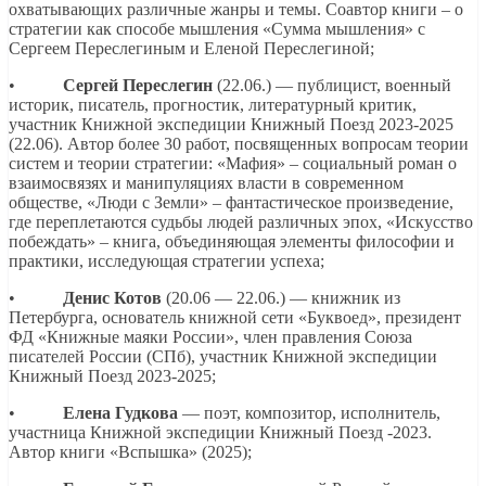
охватывающих различные жанры и темы. Соавтор книги – о
стратегии как способе мышления «Сумма мышления» с
Сергеем Переслегиным и Еленой Переслегиной;
•
Сергей Переслегин
(22.06.) — публицист, военный
историк, писатель, прогностик, литературный критик,
участник Книжной экспедиции Книжный Поезд 2023-2025
(22.06). Автор более 30 работ, посвященных вопросам теории
систем и теории стратегии: «Мафия» – социальный роман о
взаимосвязях и манипуляциях власти в современном
обществе, «Люди с Земли» – фантастическое произведение,
где переплетаются судьбы людей различных эпох, «Искусство
побеждать» – книга, объединяющая элементы философии и
практики, исследующая стратегии успеха;
•
Денис Котов
(20.06 — 22.06.) — книжник из
Петербурга, основатель книжной сети «Буквоед», президент
ФД «Книжные маяки России», член правления Союза
писателей России (СПб), участник Книжной экспедиции
Книжный Поезд 2023-2025;
•
Елена Гудкова
— поэт, композитор, исполнитель,
участница Книжной экспедиции Книжный Поезд -2023.
Автор книги «Вспышка» (2025);