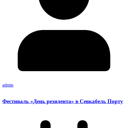
admin
Фестиваль «День резидента» в Севкабель Порту