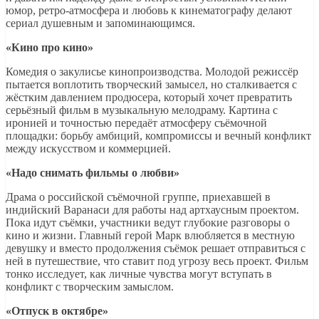
юмор, ретро‑атмосфера и любовь к кинематографу делают
сериал душевным и запоминающимся.
«Кино про кино»
Комедия о закулисье кинопроизводства. Молодой режиссёр
пытается воплотить творческий замысел, но сталкивается с
жёстким давлением продюсера, который хочет превратить
серьёзный фильм в музыкальную мелодраму. Картина с
иронией и точностью передаёт атмосферу съёмочной
площадки: борьбу амбиций, компромиссы и вечный конфликт
между искусством и коммерцией.
«
Надо снимать фильмы о любви»
Драма о российской съёмочной группе, приехавшей в
индийский Варанаси для работы над артхаусным проектом.
Пока идут съёмки, участники ведут глубокие разговоры о
кино и жизни. Главный герой Марк влюбляется в местную
девушку и вместо продолжения съёмок решает отправиться с
ней в путешествие, что ставит под угрозу весь проект. Фильм
тонко исследует, как личные чувства могут вступать в
конфликт с творческим замыслом.
«Отпуск в октябре»