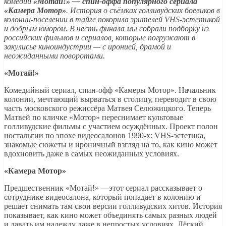
комедии
«Мотай!» — спин‑оффа популярного сериала
«Камера Мотор»
. История о съёмках голливудских боевиков в
колонии‑поселении в тайге покорила зрителей VHS‑эстетикой
и добрым юмором. В честь финала мы собрали подборку из
российских фильмов и сериалов, которые погружают в
закулисье киноиндустрии — с иронией, драмой и
неожиданными поворотами.
«Мотай!»
Комедийный сериал, спин‑офф «Камеры Мотор». Начальник
колонии, мечтающий вырваться в столицу, переводит в свою
часть московского режиссёра Матвея Селюжицкого. Теперь
Матвей по кличке «Мотор» переснимает культовые
голливудские фильмы с участием осуждённых. Проект полон
ностальгии по эпохе видеосалонов 1990‑х: VHS‑эстетика,
знакомые сюжеты и ироничный взгляд на то, как кино может
вдохновить даже в самых неожиданных условиях.
«Камера Мотор»
Предшественник «Мотай!» —этот сериал рассказывает о
сотруднике видеосалона, который попадает в колонию и
решает снимать там свои версии голливудских хитов. История
показывает, как кино может объединять самых разных людей
и давать им надежду даже в непростых условиях. Лёгкий