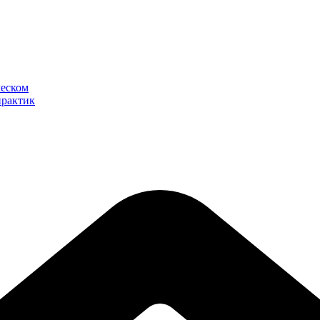
ческом
практик