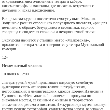
открывались многочисленные театры и кабаре,
кинематографы и магазины, где писатель встречался с
друзьями и искал вдохновение.
Во время экскурсии посетители смогут узнать Михаила
Зощенко с разных сторон: как популярного писателя, «рыцаря
печального образа», безудержного весельчака, верного
товарища и свидетеля сложной и неоднозначной эпохи.
Экскурсия начнется у станции метро «Маяковская»,
продлится полтора часа и завершится у театра Музыкальной
комедии.
12+
Некомнатный человек
10 июня в 12:00
Литературный музей приглашает широкую семейную
аудиторию стать исследователями петербургских,
петроградских и ленинградских адресов Корнея Ивановича
Чуковского. «Некомнатный человек» — прогулка по
знаковым местам, связанным с жизнью и творчеством
знаменитого детского писателя. Экскурсоводы музея покажут
гостям редкие фотографии, свидетельства эпохи, расскажут