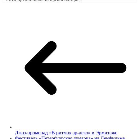
Джаз-променад «В ритмах ар-деко» в Эрмитаже
Фестиваль «Петербургская ярмарка» на Ленфильме