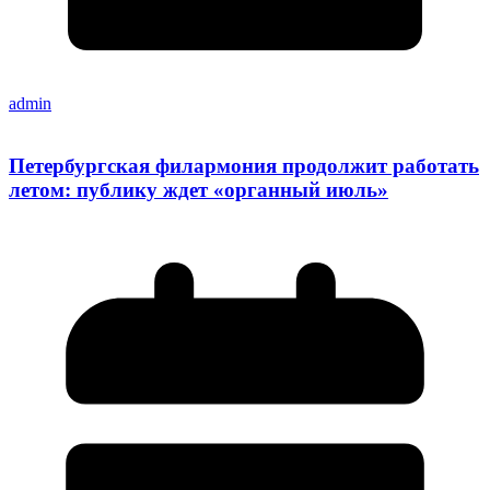
admin
Петербургская филармония продолжит работать
летом: публику ждет «органный июль»