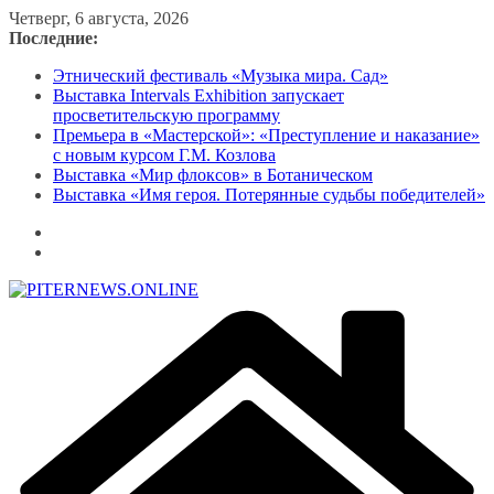
Перейти
Четверг, 6 августа, 2026
к
Последние:
содержимому
Этнический фестиваль «Музыка мира. Сад»
Выставка Intervals Exhibition запускает
просветительскую программу
Премьера в «Мастерской»: «Преступление и наказание»
с новым курсом Г.М. Козлова
Выставка «Мир флоксов» в Ботаническом
Выставка «Имя героя. Потерянные судьбы победителей»