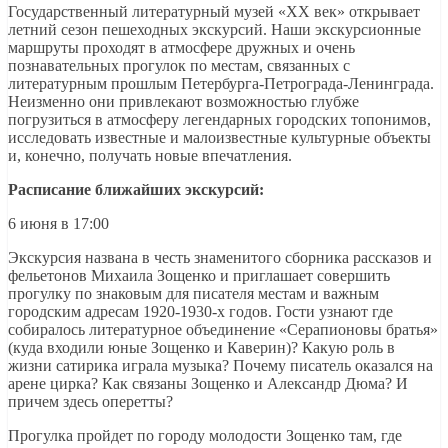
Государственный литературный музей «ХХ век» открывает
летний сезон пешеходных экскурсий. Наши экскурсионные
маршруты проходят в атмосфере дружных и очень
познавательных прогулок по местам, связанных с
литературным прошлым Петербурга-Петрограда-Ленинграда.
Неизменно они привлекают возможностью глубже
погрузиться в атмосферу легендарных городских топонимов,
исследовать известные и малоизвестные культурные объекты
и, конечно, получать новые впечатления.
Расписание ближайших экскурсий:
6 июня в 17:00
Экскурсия названа в честь знаменитого сборника рассказов и
фельетонов Михаила Зощенко и приглашает совершить
прогулку по знаковым для писателя местам и важным
городским адресам 1920-1930-х годов. Гости узнают где
собиралось литературное объединение «Серапионовы братья»
(куда входили юные Зощенко и Каверин)? Какую роль в
жизни сатирика играла музыка? Почему писатель оказался на
арене цирка? Как связаны Зощенко и Александр Дюма? И
причем здесь оперетты?
Прогулка пройдет по городу молодости Зощенко там, где