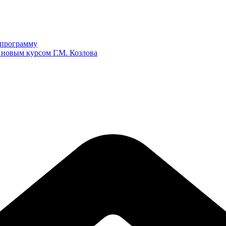
ю программу
 новым курсом Г.М. Козлова