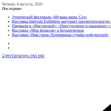
Перейти
Четверг, 6 августа, 2026
к
Последние:
содержимому
Этнический фестиваль «Музыка мира. Сад»
Выставка Intervals Exhibition запускает просветительску
Премьера в «Мастерской»: «Преступление и наказание» с
Выставка «Мир флоксов» в Ботаническом
Выставка «Имя героя. Потерянные судьбы победителей»