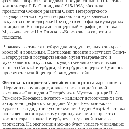
фестиваль «Время Свиридова», приуроченный к 110-летию
композитора Г. В. Свиридова (1915-1998). Фестиваль
проводится Фондом развития Санкт-Петербургского
государственного музея театрального и музыкального
искусства при поддержке Президентского фонда культурных
инициатив. В программе: концертный марафон, выставка в
Музее-квартире Н.А.Римского-Корсакова, экскурсии и
подкасты.
В рамках фестиваля пройдут два международных конкурса:
хоровой и вокальный. Партнерами проекта выступают Санкт-
Петербургский государственный музей театрального и
музыкального искусства, Государственная академическая
капелла Санкт-Петербурга, «Петербург-концерт» и Духовно-
просветительский центр «Святодуховский».
Фестиваль откроется 7 декабря
концертным марафоном в
Шереметевском дворце, а также презентацией новой
выставки «Свиридов и Петербург» в Музее-квартире Н. А.
Римского-Корсакова (куратор – кандидат исторических наук,
автор монографии о Свиридове Мария Емельянова, со-
куратор – кандидат искусствоведения Лидия Адэр). Выставка
посвящена ленинградскому периоду жизни и творчества
композитора, а также Петербургу как узловой теме его
творчества. На экспозиции можно будет увидеть уникальные