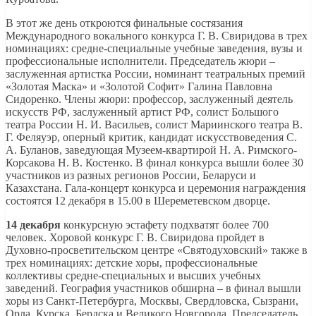
В этот же день откроются финальные состязания
Международного вокального конкурса Г. В. Свиридова в трех
номинациях: средне-специальные учебные заведения, вузы и
профессиональные исполнители. Председатель жюри –
заслуженная артистка России, номинант театральных премий
«Золотая Маска» и «Золотой Софит» Галина Павловна
Сидоренко. Члены жюри: профессор, заслуженный деятель
искусств РФ, заслуженный артист РФ, солист Большого
театра России Н. И. Васильев, солист Мариинского театра В.
Г. Феляуэр, оперный критик, кандидат искусствоведения С.
А. Буланов, заведующая Музеем-квартирой Н. А. Римского-
Корсакова Н. В. Костенко. В финал конкурса вышли более 30
участников из разных регионов России, Беларуси и
Казахстана. Гала-концерт конкурса и церемония награждения
состоятся 12 декабря в 15.00 в Шереметевском дворце.
14 декабря
конкурсную эстафету подхватят более 700
человек. Хоровой конкурс Г. В. Свиридова пройдет в
Духовно-просветительском центре «Святодуховский» также в
трех номинациях: детские хоры, профессиональные
коллективы средне-специальных и высших учебных
заведений. География участников обширна – в финал вышли
хоры из Санкт-Петербурга, Москвы, Свердловска, Сызрани,
Орла, Курска, Бердска и Великого Новгорода. Председатель