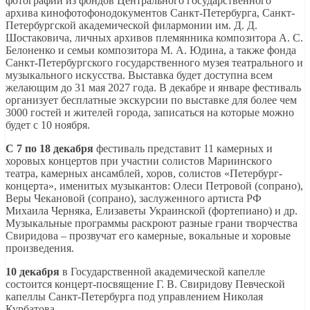
фотографии из фондов Центрального государственного
архива кинофотофонодокументов Санкт-Петербурга, Санкт-
Петербургской академической филармонии им. Д. Д.
Шостаковича, личных архивов племянника композитора А. С.
Белоненко и семьи композитора М. А. Юдина, а также фонда
Санкт-Петербургского государственного музея театрального и
музыкального искусства. Выставка будет доступна всем
желающим до 31 мая 2027 года. В декабре и январе фестиваль
организует бесплатные экскурсии по выставке для более чем
3000 гостей и жителей города, записаться на которые можно
будет с 10 ноября.
С 7 по 18 декабря
фестиваль представит 11 камерных и
хоровых концертов при участии солистов Мариинского
театра, камерных ансамблей, хоров, солистов «Петербург-
концерта», именитых музыкантов: Олеси Петровой (сопрано),
Веры Чекановой (сопрано), заслуженного артиста РФ
Михаила Черняка, Елизаветы Украинской (фортепиано) и др.
Музыкальные программы раскроют разные грани творчества
Свиридова – прозвучат его камерные, вокальные и хоровые
произведения.
10 декабря
в Государственной академической капелле
состоится концерт-посвящение Г. В. Свиридову Певческой
капеллы Санкт-Петербурга под управлением Николая
Курбатова.