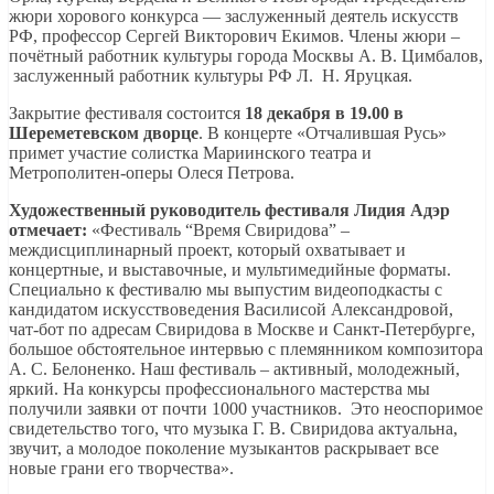
жюри хорового конкурса — заслуженный деятель искусств
РФ, профессор Сергей Викторович Екимов. Члены жюри –
почётный работник культуры города Москвы А. В. Цимбалов,
заслуженный работник культуры РФ Л. Н. Яруцкая.
Закрытие фестиваля состоится
18 декабря в 19.00 в
Шереметевском дворце
. В концерте «Отчалившая Русь»
примет участие солистка Мариинского театра и
Метрополитен-оперы Олеся Петрова.
Художественный руководитель фестиваля Лидия Адэр
отмечает:
«Фестиваль “Время Свиридова” –
междисциплинарный проект, который охватывает и
концертные, и выставочные, и мультимедийные форматы.
Специально к фестивалю мы выпустим видеоподкасты с
кандидатом искусствоведения Василисой Александровой,
чат-бот по адресам Свиридова в Москве и Санкт-Петербурге,
большое обстоятельное интервью с племянником композитора
А. С. Белоненко. Наш фестиваль – активный, молодежный,
яркий. На конкурсы профессионального мастерства мы
получили заявки от почти 1000 участников. Это неоспоримое
свидетельство того, что музыка Г. В. Свиридова актуальна,
звучит, а молодое поколение музыкантов раскрывает все
новые грани его творчества».