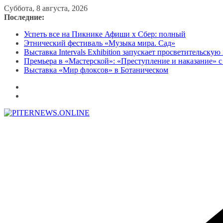
Перейти
Суббота, 8 августа, 2026
к
Последние:
содержимому
Успеть все на Пикнике Афиши x Сбер: полный
Этнический фестиваль «Музыка мира. Сад»
Выставка Intervals Exhibition запускает просветительску
Премьера в «Мастерской»: «Преступление и наказание» с
Выставка «Мир флоксов» в Ботаническом