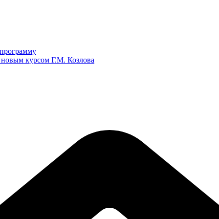
ю программу
 новым курсом Г.М. Козлова