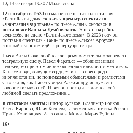
12, 13 сентября 19:30 / Малая сцена
12 сентября
в 19:30
на малой сцене Театра-фестиваля
«Балтийский дом» состоится
премьера спектакля
«Фантазии Фарятьева»
по пьесе Аллы Соколовой
в
постановке Вацлава Дембовского.
Это вторая работа
режиссёра на сцене «Балтийского дома». В 2023 году он
поставил спектакль «Таня» по пьесе Алексея Арбузова,
который с успехом идёт в репертуаре театра.
Пьеса Аллы Соколовой в свое время моментально завоевала
театральную сцену. Павел Фарятьев — обыкновенный
человек, но при этом он возвышенный идеалист и мечтатель.
Как все люди, живущие сердцем, он — своего рода
инопланетянин, не понимаемый обывателями и реалистами.
С того дня, как Павел увидел Александру, он думает и
говорит только о ней. И вот он приходит в дом к своей
любимой сделать предложение…
В спектакле заняты:
Виктор Бугаков, Владимир Бойков,
Елена Карпова, Юлия Кочнева, заслуженная артистка России
Ирина Конопацкая, Александра Момот, Мария Рубина.
16
+