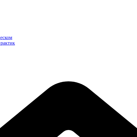
ческом
практик