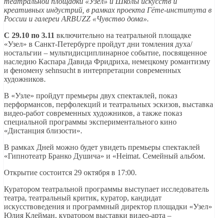
театральной площадки «Узел» и Школы искусств и
креативных индустрий, в рамках проекта Гёте-института в
России и галереи ARBUZZ «Чувство дома».
С 29.10 по 3.11
включительно на театральной площадке
«Узел» в Санкт-Петербурге пройдут дни томления духа/
ностальгии – мультидисциплинарное событие, посвященное
наследию Каспара Давида Фридриха, немецкому романтизму
и феномену sehnsucht в интерпретации современных
художников.
В «Узле» пройдут премьеры двух спектаклей, показ
перформансов, перфолекций и театральных эскизов, выставка
видео-работ современных художников, а также показ
специальной программы экспериментального кино
«Дистанция близости».
В рамках Дней можно будет увидеть премьеры спектаклей
«Гипнотеатр Бранко Душича» и «Heimat. Семейный альбом.
Открытие состоится 29 октября в 17:00.
Куратором театральной программы выступает исследователь
театра, театральный критик, куратор, кандидат
искусствоведения и программный директор площадки «Узел»
Юлия Клейман, куратором выставки видео-арта –