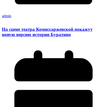
admin
На сцене театра Комиссаржевской покажут
новую версию истории Буратино