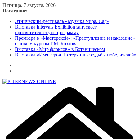
Перейти
Пятница, 7 августа, 2026
к
Последние:
содержимому
Этнический фестиваль «Музыка мира. Сад»
Выставка Intervals Exhibition запускает
просветительскую программу
Премьера в «Мастерской»: «Преступление и наказание»
с новым курсом Г.М. Козлова
Выставка «Мир флоксов» в Ботаническом
Выставка «Имя героя. Потерянные судьбы победителей»