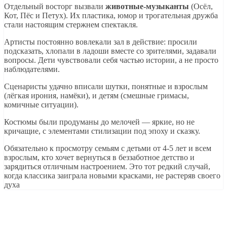
Отдельный восторг вызвали
животные-музыканты
(Осёл,
Кот, Пёс и Петух). Их пластика, юмор и трогательная дружба
стали настоящим стержнем спектакля.
Артисты постоянно вовлекали зал в действие: просили
подсказать, хлопали в ладоши вместе со зрителями, задавали
вопросы. Дети чувствовали себя частью истории, а не просто
наблюдателями.
Сценаристы удачно вписали шутки, понятные и взрослым
(лёгкая ирония, намёки), и детям (смешные гримасы,
комичные ситуации).
Костюмы были продуманы до мелочей — яркие, но не
кричащие, с элементами стилизации под эпоху и сказку.
Обязательно к просмотру семьям с детьми от 4-5 лет и всем
взрослым, кто хочет вернуться в беззаботное детство и
зарядиться отличным настроением. Это тот редкий случай,
когда классика заиграла новыми красками, не растеряв своего
духа