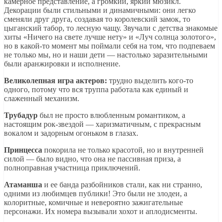
камерное представление, а громкий, яркий мюзикл.
Декорации были стильными и динамичными: они легко
сменяли друг друга, создавая то королевский замок, то
цыганский табор, то лесную чащу. Звучали с детства знакомые
хиты «Ничего на свете лучше нету» и «Луч солнца золотого»,
но в какой-то момент мы поймали себя на том, что подпеваем
не только мы, но и наши дети — настолько заразительными
были аранжировки и исполнение.
Великолепная игра актеров:
трудно выделить кого-то
одного, потому что вся труппа работала как единый и
слаженный механизм.
Трубадур
был не просто влюбленным романтиком, а
настоящим рок-звездой — харизматичным, с прекрасным
вокалом и задорным огоньком в глазах.
Принцесса
покорила не только красотой, но и внутренней
силой — было видно, что она не пассивная приза, а
полноправная участница приключений.
Атаманша
и ее банда разбойников стали, как ни странно,
одними из любимцев публики! Это были не злодеи, а
колоритные, комичные и невероятно зажигательные
персонажи. Их номера вызывали хохот и аплодисменты.