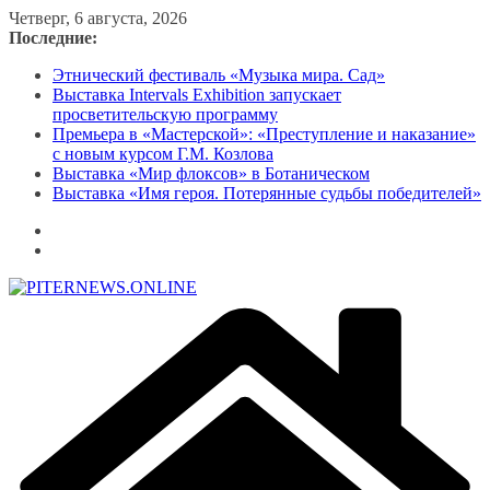
Перейти
Четверг, 6 августа, 2026
к
Последние:
содержимому
Этнический фестиваль «Музыка мира. Сад»
Выставка Intervals Exhibition запускает
просветительскую программу
Премьера в «Мастерской»: «Преступление и наказание»
с новым курсом Г.М. Козлова
Выставка «Мир флоксов» в Ботаническом
Выставка «Имя героя. Потерянные судьбы победителей»