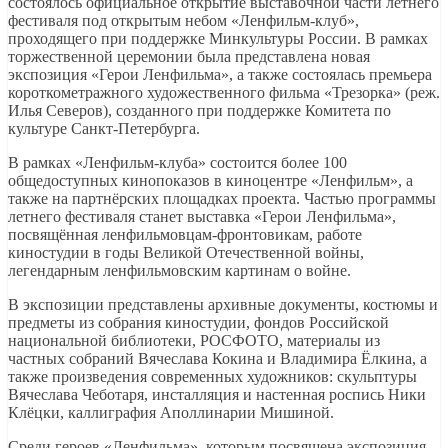
состоялось официальное открытие выставочной части летнего
фестиваля под открытым небом «Ленфильм-клуб»,
проходящего при поддержке Минкультуры России. В рамках
торжественной церемонии была представлена новая
экспозиция «Герои Ленфильма», а также состоялась премьера
короткометражного художественного фильма «Трезорка» (реж.
Илья Северов), созданного при поддержке Комитета по
культуре Санкт-Петербурга.
В рамках «Ленфильм-клуба» состоится более 100
общедоступных кинопоказов в киноцентре «Ленфильм», а
также на партнёрских площадках проекта. Частью программы
летнего фестиваля станет выставка «Герои Ленфильма»,
посвящённая ленфильмовцам-фронтовикам, работе
киностудии в годы Великой Отечественной войны,
легендарным ленфильмовским картинам о войне.
В экспозиции представлены архивные документы, костюмы и
предметы из собрания киностудии, фондов Российской
национальной библиотеки, РОСФОТО, материалы из
частных собраний Вячеслава Кокина и Владимира Ёлкина, а
также произведения современных художников: скульптуры
Вячеслава Чеботаря, инсталляция и настенная роспись Ники
Клёцки, каллиграфия Аполлинарии Мишиной.
Среди героев «Ленфильма», которым посвящена экспозиция,