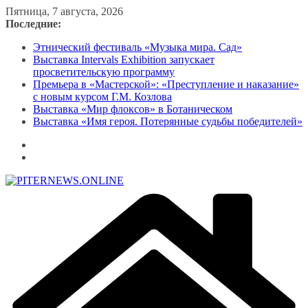
Перейти
Пятница, 7 августа, 2026
к
Последние:
содержимому
Этнический фестиваль «Музыка мира. Сад»
Выставка Intervals Exhibition запускает
просветительскую программу
Премьера в «Мастерской»: «Преступление и наказание»
с новым курсом Г.М. Козлова
Выставка «Мир флоксов» в Ботаническом
Выставка «Имя героя. Потерянные судьбы победителей»