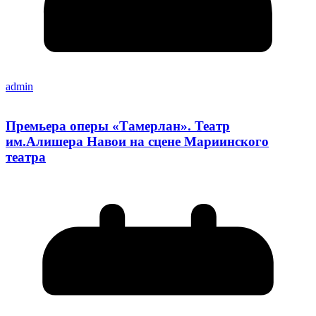
admin
Премьера оперы «Тамерлан». Театр
им.Алишера Навои на сцене Мариинского
театра