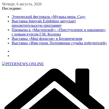
Перейти
Четверг, 6 августа, 2026
к
Последние:
содержимому
Этнический фестиваль «Музыка мира. Сад»
Выставка Intervals Exhibition запускает
просветительскую программу
Премьера в «Мастерской»: «Преступление и наказание»
с новым курсом Г.М. Козлова
Выставка «Мир флоксов» в Ботаническом
Выставка «Имя героя. Потерянные судьбы победителей»