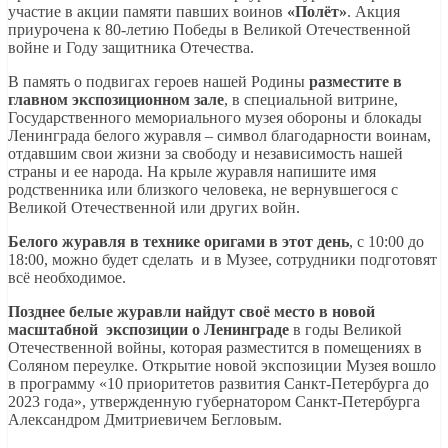
участие в акции памяти павших воинов
«Полёт»
. Акция
приурочена к 80-летию Победы в Великой Отечественной
войне и Году защитника Отечества.
В память о подвигах героев нашей Родины
разместите в
главном экспозиционном зале
, в специальной витрине,
Государственного мемориального музея обороны и блокады
Ленинграда белого журавля – символ благодарности воинам,
отдавшим свои жизни за свободу и независимость нашей
страны и ее народа. На крыле журавля напишите имя
родственника или близкого человека, не вернувшегося с
Великой Отечественной или других войн.
Белого журавля в технике оригами в этот день
, с 10:00 до
18:00, можно будет сделать и в Музее, сотрудники подготовят
всё необходимое.
Позднее белые журавли найдут своё место в новой
масштабной экспозиции о Ленинграде
в годы Великой
Отечественной войны, которая разместится в помещениях в
Соляном переулке. Открытие новой экспозиции Музея вошло
в программу «10 приоритетов развития Санкт-Петербурга до
2023 года», утвержденную губернатором Санкт-Петербурга
Александром Дмитриевичем Бегловым.