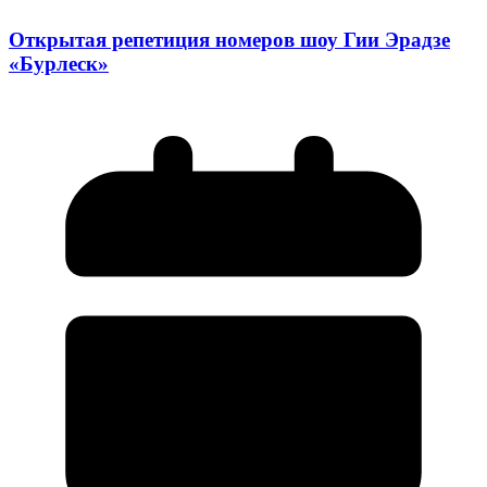
Открытая репетиция номеров шоу Гии Эрадзе
«Бурлеск»