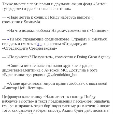
Также вместе с партнерами и друзьями акции фонд «Антон
тут рядом» создал 6 спешл-валентинок:
— «Надо лететь к солнцу. Пойду наберусь высоты»,
совместно с Smartavia
— «На что похожа любовь? На дом», совместно с «Самолет»
—
«
Ты мое страдающее средневековье. Страдать и смеяться,
страдать и смеяться!
»,
с проектом «Страдариум»
«Страдающего Средневековья»
— «Получается? Получится», совместно с Doing Great Agency
— «Свяжем вместе навсегда наши хрупкие сердца»,
диджитал-валентинка с Антохой МС. Доступна в боте
«Валентинки тут рядом» @valentinkitut_bot
— «А мне приснилось: миром правит любовь», с выставкой
«Виктор Цой. Легенда».
Цифровую валентинку «Надо лететь к солнцу. Пойду
наберусь высоты» и текст поздравления пассажиры Smartavia
смогут отправить через бортовую систему развлечений после
того, как самолет наберет высоту. Акция будет действовать в