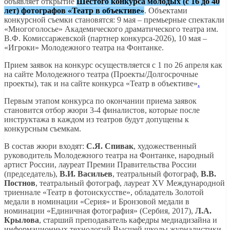
объявляет открытие
Шестого конкурса молодых (с 16 до 40
лет) фотографов «Театр в объективе»
. Объектами
конкурсной съемки становятся: 9 мая – премьерные спектакли
«Многоголосье» Академического драматического театра им.
В.Ф. Комиссаржевской (партнер конкурса-2026), 10 мая –
«Игроки» Молодежного театра на Фонтанке.
Прием заявок на конкурс осуществляется с 1 по 26 апреля как
на сайте Молодежного театра (Проекты/Долгосрочные
проекты), так и на сайте конкурса «Театр в объективе»
.
Первым этапом конкурса по окончании приема заявок
становится отбор жюри 3-4 финалистов, которые после
инструктажа в каждом из театров будут допущены к
конкурсным съемкам.
В состав жюри входят:
С.Я. Спивак
, художественный
руководитель Молодежного театра на Фонтанке, народный
артист России, лауреат Премии Правительства России
(председатель),
В.И. Васильев
, театральный фотограф,
В.В.
Постнов
, театральный фотограф, лауреат XV Международной
триеннале «Театр в фотоискусстве», обладатель Золотой
медали в номинации «Серия» и Бронзовой медали в
номинации «Единичная фотография» (Сербия, 2017),
Л.А.
Крылова
, старший преподаватель кафедры медиадизайна и
информационных технологий Высшей школы журналистики