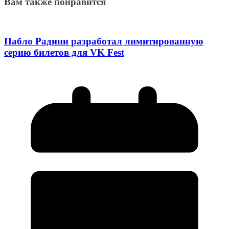
Вам также понравится
Пабло Радини разработал лимитированную
серию билетов для VK Fest