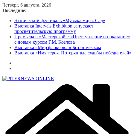
Перейти
Четверг, 6 августа, 2026
к
Последние:
содержимому
Этнический фестиваль «Музыка мира. Сад»
Выставка Intervals Exhibition запускает
просветительскую программу
Премьера в «Мастерской»: «Преступление и наказание»
с новым курсом Г.М. Козлова
Выставка «Мир флоксов» в Ботаническом
Выставка «Имя героя. Потерянные судьбы победителей»