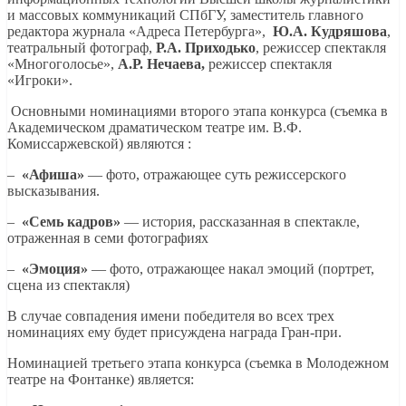
и массовых коммуникаций СПбГУ, заместитель главного
редактора журнала «Адреса Петербурга»,
Ю.А. Кудряшова
,
театральный фотограф,
Р.А. Приходько
, режиссер спектакля
«Многоголосье»,
А.Р. Нечаева,
режиссер спектакля
«Игроки».
Основными номинациями второго этапа конкурса (съемка в
Академическом драматическом театре им. В.Ф.
Комиссаржевской) являются :
–
«Афиша»
— фото, отражающее суть режиссерского
высказывания.
–
«Семь кадров»
— история, рассказанная в спектакле,
отраженная в семи фотографиях
–
«Эмоция»
— фото, отражающее накал эмоций (портрет,
сцена из спектакля)
В случае совпадения имени победителя во всех трех
номинациях ему будет присуждена награда Гран-при.
Номинацией третьего этапа конкурса (съемка в Молодежном
театре на Фонтанке) является: