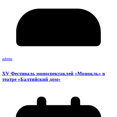
admin
XV Фестиваль моноспектаклей «Монокль» в
театре «Балтийский дом»