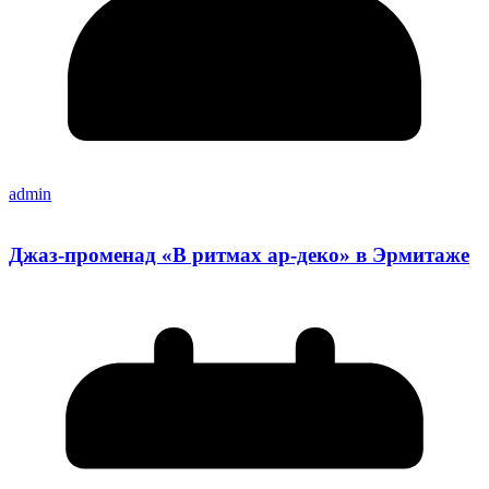
admin
Джаз-променад «В ритмах ар-деко» в Эрмитаже