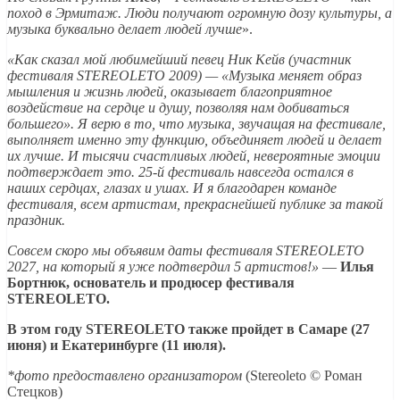
поход в Эрмитаж. Люди получают огромную дозу культуры, а
музыка буквально делает людей лучше
».
«Как сказал мой любимейший певец Ник Кейв (участник
фестиваля STEREOLETO 2009) — «Музыка меняет образ
мышления и жизнь людей, оказывает благоприятное
воздействие на сердце и душу, позволяя нам добиваться
большего». Я верю в то, что музыка, звучащая на фестивале,
выполняет именно эту функцию, объединяет людей и делает
их лучше. И тысячи счастливых людей, невероятные эмоции
подтверждает это. 25-й фестиваль навсегда остался в
наших сердцах, глазах и ушах. И я благодарен команде
фестиваля, всем артистам, прекраснейшей публике за такой
праздник.
Совсем скоро мы объявим даты фестиваля STEREOLETO
2027, на который я уже подтвердил 5 артистов!»
—
Илья
Бортнюк, основатель и продюсер фестиваля
STEREOLETO.
В этом году STEREOLETO также пройдет в Самаре (27
июня) и Екатеринбурге (11 июля).
*фото предоставлено организатором
(Stereoleto © Роман
Стецков)