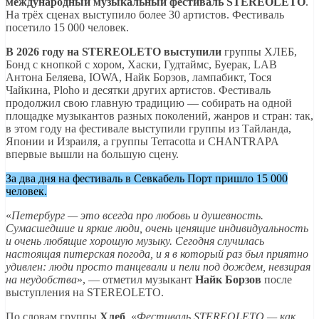
международный музыкальный фестиваль STEREOLETO
.
На трёх сценах выступило более 30 артистов. Фестиваль
посетило 15 000 человек.
В 2026 году на STEREOLETO выступили
группы ХЛЕБ,
Бонд с кнопкой с хором, Хаски, Гудтаймс, Буерак, LAB
Антона Беляева, IOWA, Найк Борзов, лампабикт, Тося
Чайкина, Ploho и десятки других артистов. Фестиваль
продолжил свою главную традицию — собирать на одной
площадке музыкантов разных поколений, жанров и стран: так,
в этом году на фестивале выступили группы из Тайланда,
Японии и Израиля, а группы Terracotta и CHANTRAPA
впервые вышли на большую сцену.
За два дня на фестиваль в Севкабель Порт пришло 15 000
человек.
«
Петербург — это всегда про любовь и душевность.
Сумасшедшие и яркие люди, очень ценящие индивидуальность
и очень любящие хорошую музыку. Сегодня случилась
настоящая питерская погода, и я в который раз был приятно
удивлен: люди просто танцевали и пели под дождем, невзирая
на неудобства
», — отметил музыкант
Найк Борзов
после
выступления на STEREOLETO.
По словам группы
Хлеб
, «
Фестиваль STEREOLETO — как