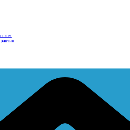
ческом
практик